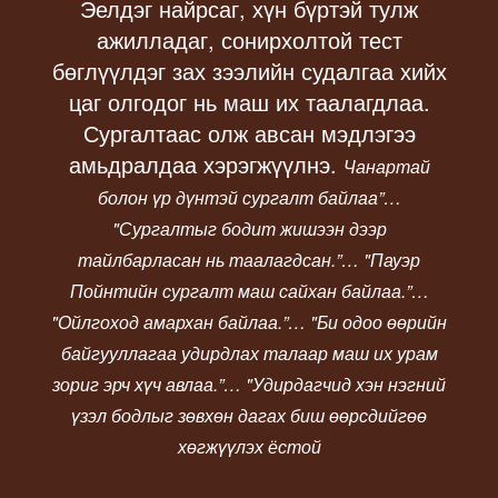
Эелдэг найрсаг, хүн бүртэй тулж
ажилладаг, сонирхолтой тест
бөглүүлдэг зах зээлийн судалгаа хийх
цаг олгодог нь маш их таалагдлаа.
Сургалтаас олж авсан мэдлэгээ
амьдралдаа хэрэгжүүлнэ.
Чанартай
болон үр дүнтэй сургалт байлаа
”…
"
Сургалтыг бодит жишээн дээр
тайлбарласан нь таалагдсан.
”… "
Пауэр
Пойнтийн сургалт маш сайхан байлаа.
”…
"
Ойлгоход амархан байлаа.
”… "
Би одоо өөрийн
байгууллагаа удирдлах талаар маш их урам
зориг эрч хүч авлаа.
”… "
Удирдагчид хэн нэгний
үзэл бодлыг зөвхөн дагах биш өөрсдийгөө
хөгжүүлэх ёстой