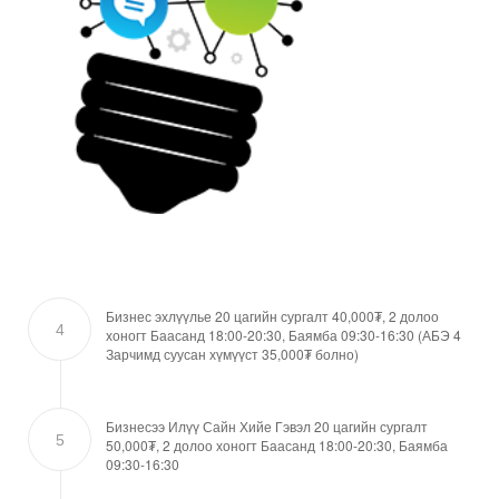
Бизнес эхлүүлье 20 цагийн сургалт 40,000₮, 2 долоо
4
хоногт Баасанд 18:00-20:30, Баямба 09:30-16:30 (АБЭ 4
Зарчимд суусан хүмүүст 35,000₮ болно)
Бизнесээ Илүү Сайн Хийе Гэвэл 20 цагийн сургалт
5
50,000₮, 2 долоо хоногт Баасанд 18:00-20:30, Баямба
09:30-16:30