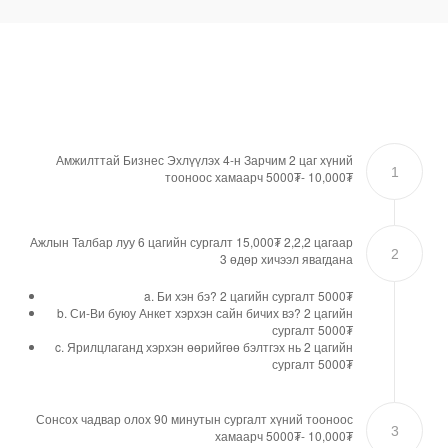
Амжилттай Бизнес Эхлүүлэх 4-н Зарчим 2 цаг хүний
1
тооноос хамаарч 5000₮- 10,000₮
Ажлын Талбар луу 6 цагийн сургалт 15,000₮ 2,2,2 цагаар
2
3 өдөр хичээл явагдана
a. Би хэн бэ? 2 цагийн сургалт 5000₮
b. Си-Ви буюу Анкет хэрхэн сайн бичих вэ? 2 цагийн
сургалт 5000₮
c. Ярилцлаганд хэрхэн өөрийгөө бэлтгэх нь 2 цагийн
сургалт 5000₮
Сонсох чадвар олох 90 минутын сургалт хүний тооноос
3
хамаарч 5000₮- 10,000₮