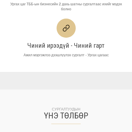
Ургах цаг ТББ-ын бизнесийн 2 дахь шатны сургалтаас ихийг мэдэх
болно
Чиний ирээдүй - Чиний гарт
Ажил мэргэжлээ дээшлүүлэх сургалт - Ургах цагаас
СУРГАЛТУУДЫН
ҮНЭ ТӨЛБӨР