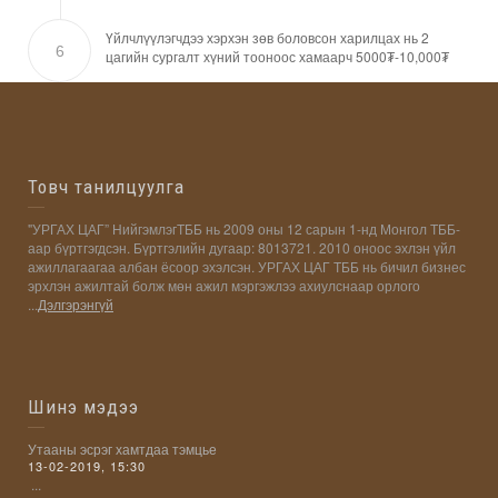
Үйлчлүүлэгчдээ хэрхэн зөв боловсон харилцах нь 2
6
цагийн сургалт хүний тооноос хамаарч 5000₮-10,000₮
Товч танилцуулга
"УРГАХ ЦАГ” НийгэмлэгТББ нь 2009 оны 12 сарын 1-нд Монгол ТББ-
аар бүртгэгдсэн. Бүртгэлийн дугаар: 8013721. 2010 оноос эхлэн үйл
ажиллагаагаа албан ёсоор эхэлсэн. УРГАХ ЦАГ ТББ нь бичил бизнес
эрхлэн ажилтай болж мөн ажил мэргэжлээ ахиулснаар орлого
...
Дэлгэрэнгүй
Шинэ мэдээ
Утааны эсрэг хамтдаа тэмцье
13-02-2019, 15:30
...