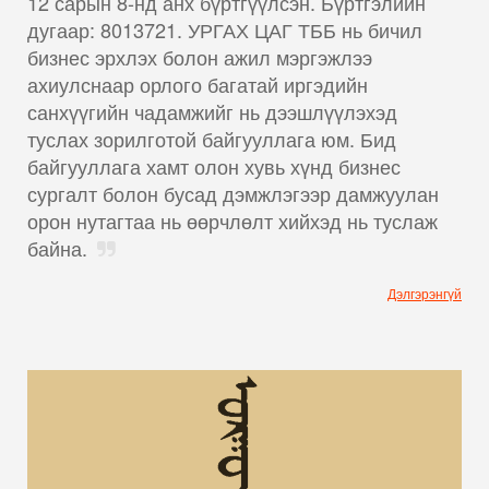
12 сарын 8-нд анх бүртгүүлсэн. Бүртгэлийн
дугаар: 8013721. УРГАХ ЦАГ ТББ нь бичил
бизнес эрхлэх болон ажил мэргэжлээ
ахиулснаар орлого багатай иргэдийн
санхүүгийн чадамжийг нь дээшлүүлэхэд
туслах зорилготой байгууллага юм. Бид
байгууллага хамт олон хувь хүнд бизнес
сургалт болон бусад дэмжлэгээр дамжуулан
орон нутагтаа нь өөрчлөлт хийхэд нь туслаж
байна.
Дэлгэрэнгүй