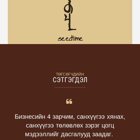
ТӨГСӨГЧДИЙН
СЭТГЭГДЭЛ
Бизнесийн 4 зарчим,
санхүүгээ хянах,
санхүүгээ төлөвлөх
зэрэг цогц
мэдээллийг дасгалууд заадаг.