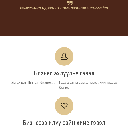
Бизнесийн сургалт төгсөгчдийн сэтгэгдэл
Бизнес эхлүүлье гэвэл
Ургах цаг ТББ-ын бизнесийн 1дэх шатны сургалтаас ихийг мэдэх
болно
Бизнесээ илүү сайн хийе гэвэл