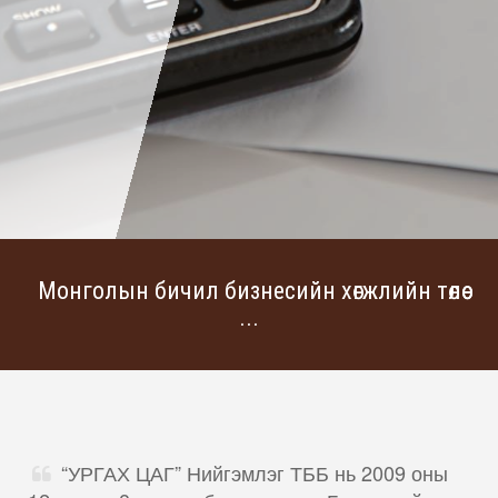
Монголын бичил бизнесийн хөгжлийн төлөө
...
“УРГАХ ЦАГ” Нийгэмлэг ТББ нь 2009 оны